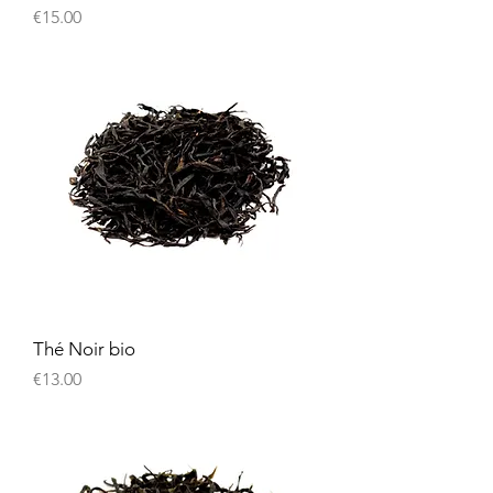
Price
€15.00
Thé Noir bio
Price
€13.00